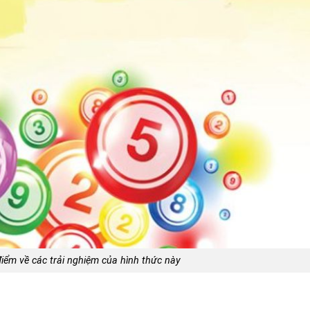
iểm về các trải nghiệm của hình thức này