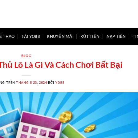
Ể THAO
TẢI YO88
KHUYẾN MÃI
RÚT TIỀN
NẠP TIỀN
TI
BLOG
hủ Lô Là Gì Và Cách Chơi Bất Bại
NG TRÊN
THÁNG 8 23, 2024
BỞI
YO88