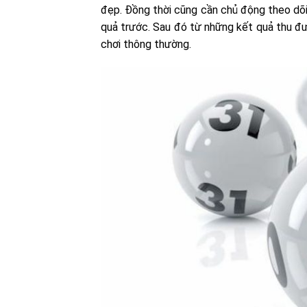
đẹp. Đồng thời cũng cần chủ động theo dõi,
quả trước. Sau đó từ những kết quả thu đư
chơi thông thường.