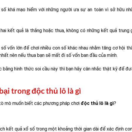
 số khá mạo hiểm với những người ưa sự an toàn vì sở hữu n
 hai kết quả là thắng hoặc thua, không có những kết quả trung 
 số vốn lớn để chơi nhiều con số khác nhau nhằm tăng cơ hội th
nhất nên nếu thua bạn sẽ mất đi số vốn ban đầu của mình.
c bằng hình thức soi cầu này thì bạn hãy cân nhắc thật kỹ để đư
i trong độc thủ lô là gì
i tò mò muốn biết các phương pháp chơi
độc thủ lô là gì
?
ch kết quả xổ số trong một khoảng thời gian dài để xác định co