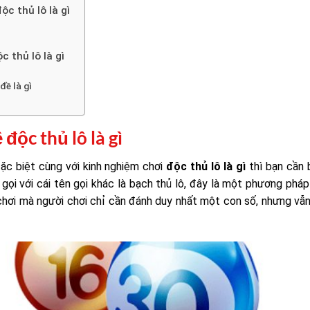
c thủ lô là gì
 thủ lô là gì
đề là gì
độc thủ lô là gì
ặc biệt cùng với kinh nghiệm chơi
độc thủ lô là gì
thì bạn cần 
ọi với cái tên gọi khác là bạch thủ lô, đây là một phương pháp
 chơi mà người chơi chỉ cần đánh duy nhất một con số, nhưng vẫ