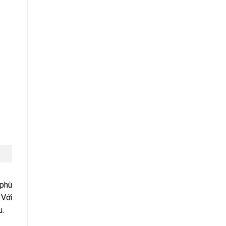
 phù
 Với
u.