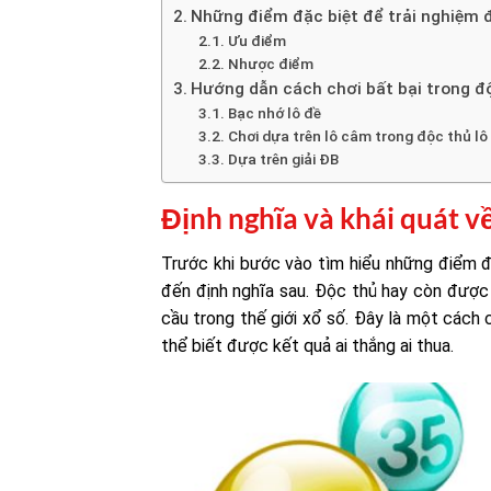
Những điểm đặc biệt để trải nghiệm độ
Ưu điểm
Nhược điểm
Hướng dẫn cách chơi bất bại trong độc
Bạc nhớ lô đề
Chơi dựa trên lô câm trong độc thủ lô 
Dựa trên giải ĐB
Định nghĩa và khái quát về 
Trước khi bước vào tìm hiểu những điểm đ
đến định nghĩa sau. Độc thủ hay còn được g
cầu trong thế giới xổ số. Đây là một cách
thể biết được kết quả ai thắng ai thua.