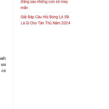
đằng sau những con số may
mắn
Giải Đáp Câu Hỏi Bóng Lô Đề
Là Gì Cho Tân Thủ Năm 2024
biết
 soi
n có