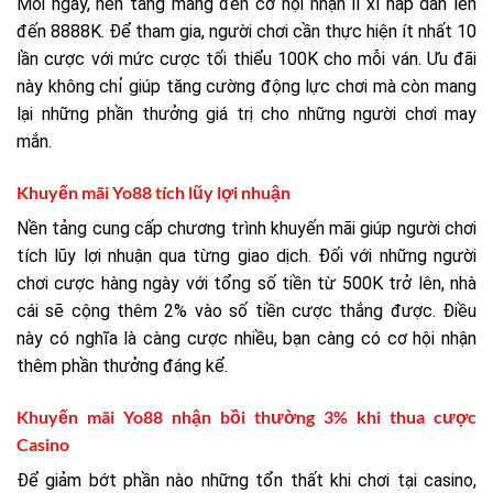
Mỗi ngày, nền tảng mang đến cơ hội nhận lì xì hấp dẫn lên
đến 8888K. Để tham gia, người chơi cần thực hiện ít nhất 10
lần cược với mức cược tối thiểu 100K cho mỗi ván. Ưu đãi
này không chỉ giúp tăng cường động lực chơi mà còn mang
lại những phần thưởng giá trị cho những người chơi may
mắn.
Khuyến mãi Yo88 tích lũy lợi nhuận
Nền tảng cung cấp chương trình khuyến mãi giúp người chơi
tích lũy lợi nhuận qua từng giao dịch. Đối với những người
chơi cược hàng ngày với tổng số tiền từ 500K trở lên, nhà
cái sẽ cộng thêm 2% vào số tiền cược thắng được. Điều
này có nghĩa là càng cược nhiều, bạn càng có cơ hội nhận
thêm phần thưởng đáng kể.
Khuyến mãi Yo88 nhận bồi thường 3% khi thua cược
Casino
Để giảm bớt phần nào những tổn thất khi chơi tại casino,