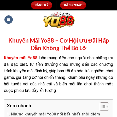
Chuyển
ĐĂNG KÝ
ĐĂNG NHẬP
đến
nội
dung
Khuyến Mãi Yo88 – Cơ Hội Ưu Đãi Hấp
Dẫn Không Thể Bỏ Lỡ
Khuyến mãi Yo88
luôn mang đến cho người chơi những ưu
đãi đặc biệt, từ tiền thưởng chào mừng đến các chương
trình khuyến mãi định kỳ, giúp bạn tối đa hóa trải nghiệm chơi
game, gia tăng cơ hội chiến thắng. Khám phá ngay những cơ
hội tuyệt vời của nhà cái và biến mỗi lần chơi thành một
cuộc phiêu lưu đầy ấn tượng.
Xem nhanh
Những khuyến mãi Yo88 nổi bất nhất thời điểm