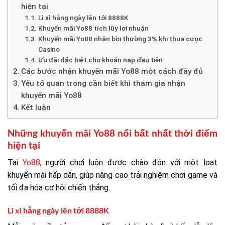
hiện tại
Lì xì hằng ngày lên tới 8888K
Khuyến mãi Yo88 tích lũy lợi nhuận
Khuyến mãi Yo88 nhận bồi thường 3% khi thua cược
Casino
Ưu đãi đặc biệt cho khoản nạp đầu tiên
Các bước nhận khuyến mãi Yo88 một cách đầy đủ
Yếu tố quan trọng cần biết khi tham gia nhận
khuyến mãi Yo88
Kết luận
Những khuyến mãi Yo88 nổi bất nhất thời điểm
hiện tại
Tại
Yo88
, người chơi luôn được chào đón với một loạt
khuyến mãi hấp dẫn, giúp nâng cao trải nghiệm chơi game và
tối đa hóa cơ hội chiến thắng.
Lì xì hằng ngày lên tới 8888K