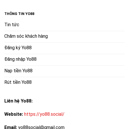
THÔNG TIN YO88
Tin tức
Chăm sóc khách hàng
Đăng ký Yo88
Đăng nhập Yo88
Nạp tiền Yo88
Rút tiền Yo88
Liên hệ Yo88:
Website:
https://yo88.social/
Email:
yo88social@gmail.com