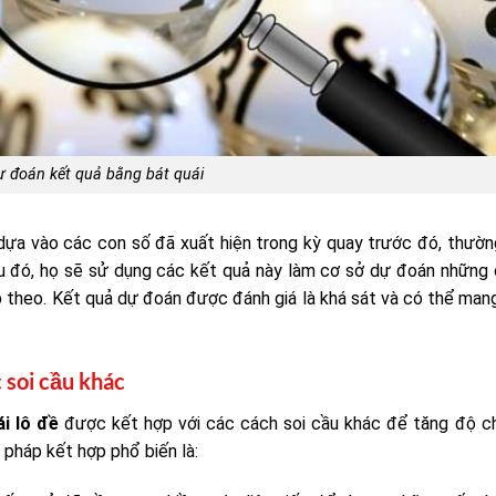
ự đoán kết quả bằng bát quái
dựa vào các con số đã xuất hiện trong kỳ quay trước đó, thườn
u đó, họ sẽ sử dụng các kết quả này làm cơ sở dự đoán những
p theo. Kết quả dự đoán được đánh giá là khá sát và có thể mang
 soi cầu khác
i lô đề
được kết hợp với các cách soi cầu khác để tăng độ c
pháp kết hợp phổ biến là: