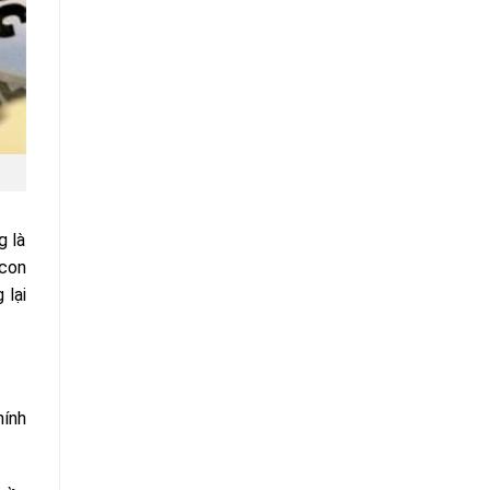
g là
 con
 lại
hính