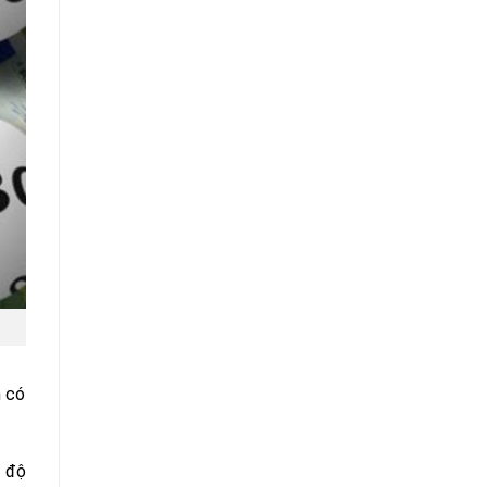
n có
g độ