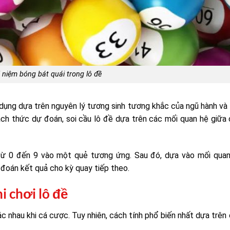
 niệm bóng bát quái trong lô đề
dụng dựa trên nguyên lý tương sinh tương khắc của ngũ hành và
h thức dự đoán, soi cầu lô đề dựa trên các mối quan hệ giữa
 từ 0 đến 9 vào một quẻ tương ứng. Sau đó, dựa vào mối qua
đoán kết quả cho kỳ quay tiếp theo.
i chơi lô đề
c nhau khi cá cược. Tuy nhiên, cách tính phổ biến nhất dựa trên