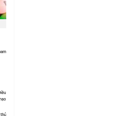
tham
Điều
 mạo
 thủ