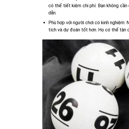
có thể tiết kiệm chi phí. Bạn không cầ
dẫn.
Phù hợp với người chơi có kinh nghiệm:
tích và dự đoán tốt hơn. Họ có thể tận 