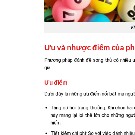
Kh
Ưu và nhược điểm của phư
Phương pháp đánh đề song thủ có nhiều ư
gia.
Ưu điểm
Dưới đây là những ưu điểm nổi bật mà người
Tăng cơ hội trúng thưởng: Khi chọn hai 
này mang lại lợi thế lớn cho những ng
hiểm.
Tiết kiệm chi phí: So với việc đánh nhi