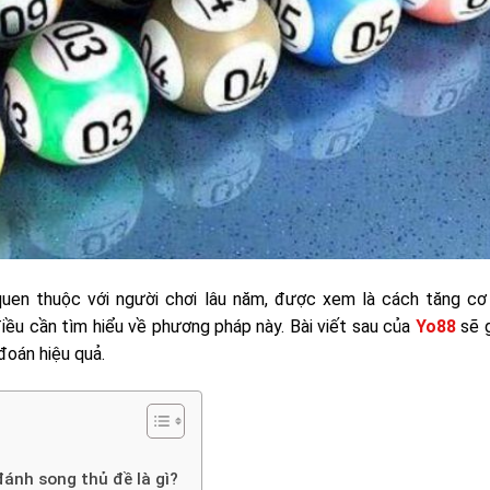
quen thuộc với người chơi lâu năm, được xem là cách tăng cơ
điều cần tìm hiểu về phương pháp này. Bài viết sau của
Yo88
sẽ g
đoán hiệu quả.
nh song thủ đề là gì?