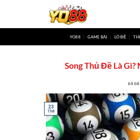
Chuyển
đến
nội
dung
YO88
GAME BÀI
LÔ ĐỀ
TH
Song Thủ Đề Là Gì?
ĐÃ ĐĂ
23
Th8