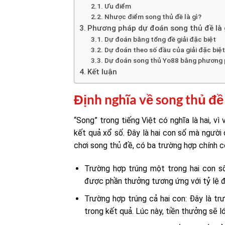
Ưu điểm
Nhược điểm song thủ đề là gì?
Phương pháp dự đoán song thủ đề là 
Dự đoán bằng tổng đề giải đặc biệt
Dự đoán theo số đầu của giải đặc biệt
Dự đoán song thủ Yo88 bằng phương 
Kết luận
Định nghĩa về song thủ đề 
“Song” trong tiếng Việt có nghĩa là hai, v
kết quả xổ số. Đây là hai con số mà người 
chơi song thủ đề, có ba trường hợp chính có
Trường hợp trúng một trong hai con s
được phần thưởng tương ứng với tỷ lệ 
Trường hợp trúng cả hai con: Đây là tr
trong kết quả. Lúc này, tiền thưởng sẽ lớ