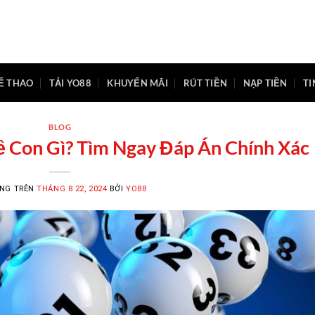
Ể THAO
TẢI YO88
KHUYẾN MÃI
RÚT TIỀN
NẠP TIỀN
TI
BLOG
 Con Gì? Tìm Ngay Đáp Án Chính Xác
NG TRÊN
THÁNG 8 22, 2024
BỞI
YO88