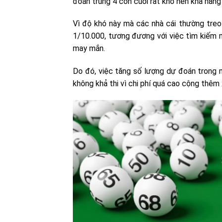
đoán trúng 4 con cuối rất khó nên khả năng
Vì độ khó này mà các nhà cái thường treo t
1/10.000, tương đương với việc tìm kiếm 
may mắn.
Do đó, việc tăng số lượng dự đoán trong m
không khả thi vì chi phí quá cao cộng thêm 