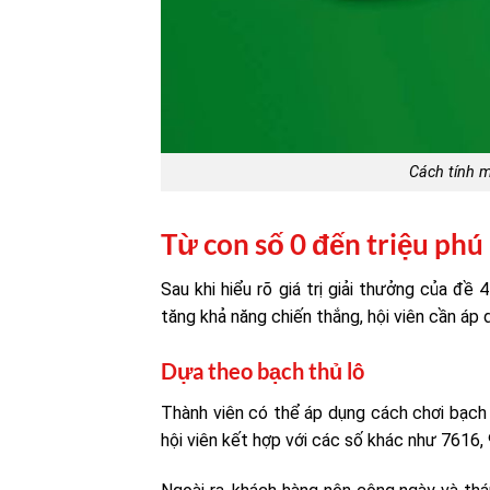
Cách tính m
Từ con số 0 đến triệu phú
Sau khi hiểu rõ giá trị giải thưởng của đề
tăng khả năng chiến thắng, hội viên cần áp
Dựa theo bạch thủ lô
Thành viên có thể áp dụng cách chơi bạch t
hội viên kết hợp với các số khác như 7616,