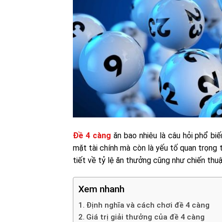
Đề 4 càng
ăn bao nhiêu là câu hỏi phổ bi
mặt tài chính mà còn là yếu tố quan trọng
tiết về tỷ lệ ăn thưởng cũng như chiến thuậ
Xem nhanh
Định nghĩa và cách chơi đề 4 càng
Giá trị giải thưởng của đề 4 càng