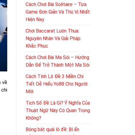
Cách Chơi Bài Solitaire – Tựa
Game Đơn Giản Và Thú Vị Nhất
Hiện Nay
Chơi Baccarat Luôn Thua:
Nguyên Nhân Và Giải Pháp
Khắc Phục
Cách Chơi Bài Ma Sói – Hướng
Dẫn Để Trở Thành Một Ma Sói
Cách Tính Lô Đề 3 Miền Chi
m về
Tiết Dễ Hiểu Yo88 Cho Người
 chi
Mới
Tịch Số Đề Là Gì? Ý Nghĩa Của
Thuật Ngữ Này Có Quan Trọng
Không?
Bóng bát quái lô đề: Bí ẩn