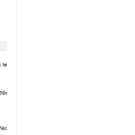
lại
 đến
Việc