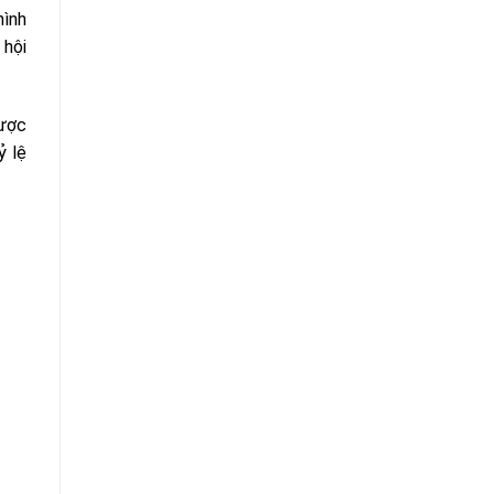
hình
 hội
được
ỷ lệ