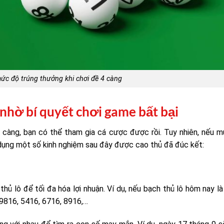
ức độ trúng thưởng khi chơi đề 4 càng
 nhờ bí quyết chơi game bất bại
 4 càng, bạn có thể tham gia cá cược được rồi. Tuy nhiên, nếu 
 dụng một số kinh nghiệm sau đây được cao thủ đã đúc kết:
hủ lô để tối đa hóa lợi nhuận. Ví dụ, nếu bạch thủ lô hôm nay là
 9816, 5416, 6716, 8916,…