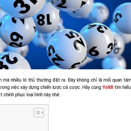
ến mà nhiều lô thủ thường đặt ra. Đây không chỉ là mối quan tâ
 trong việc xây dựng chiến lược cá cược. Hãy cùng
Yo88
tìm hiểu
t chinh phục loại hình này nhé.