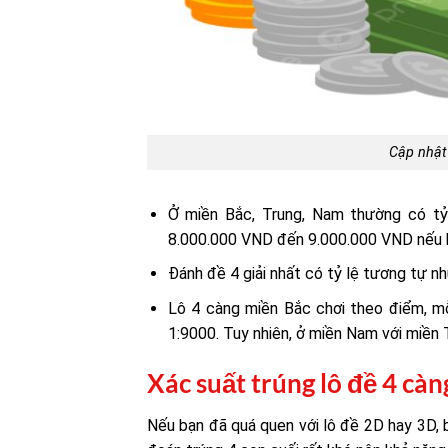
Cập nhật
Ở miền Bắc, Trung, Nam thường có tỷ
8.000.000 VND đến 9.000.000 VND nếu b
Đánh đề 4 giải nhất có tỷ lệ tương tự như
Lô 4 càng miền Bắc chơi theo điểm, m
1:9000. Tuy nhiên, ở miền Nam với miền 
Xác suất trúng lô đề 4 cà
Nếu bạn đã quá quen với lô đề 2D hay 3D, b