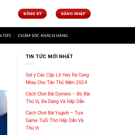
ĐĂNG KÝ
ĐĂNG NHẬP
N TỨC
CHĂM SÓC KHÁCH HÀNG
TIN TỨC MỚI NHẤT
Gợi ý Các Cặp Lô Hay Ra Cùng
Nhau Cho Tân Thủ Năm 2024
Cách Chơi Bài Domino – Bộ Bài
Thú Vị, Đa Dạng Và Hấp Dẫn
Cách Chơi Bài Yugioh – Tựa
Game Tuổi Thơ Hấp Dẫn Và
Thú Vị