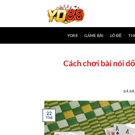
Chuyển
đến
nội
dung
YO88
GAME BÀI
LÔ ĐỀ
TH
Cách chơi bài nói d
ĐÃ ĐĂ
22
Th8