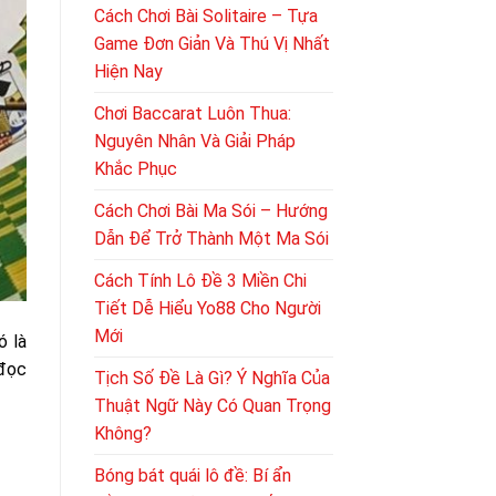
Cách Chơi Bài Solitaire – Tựa
Game Đơn Giản Và Thú Vị Nhất
Hiện Nay
Chơi Baccarat Luôn Thua:
Nguyên Nhân Và Giải Pháp
Khắc Phục
Cách Chơi Bài Ma Sói – Hướng
Dẫn Để Trở Thành Một Ma Sói
Cách Tính Lô Đề 3 Miền Chi
Tiết Dễ Hiểu Yo88 Cho Người
Mới
ó là
đọc
Tịch Số Đề Là Gì? Ý Nghĩa Của
Thuật Ngữ Này Có Quan Trọng
Không?
Bóng bát quái lô đề: Bí ẩn