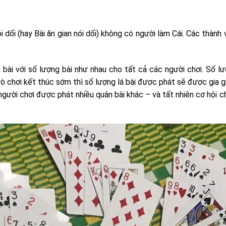
ói dối
(hay Bài ăn gian nói dối) không có người làm Cái. Các thành 
 bài với số lượng bài như nhau cho tất cả các người chơi. Số l
trò chơi kết thúc sớm thì số lượng lá bài được phát sẽ được gia 
người chơi được phát nhiều quân bài khác – và tất nhiên cơ hội c