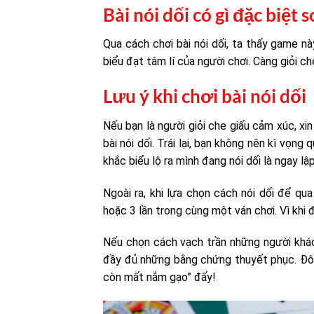
Bài nói dối có gì đặc biệt
Qua cách chơi bài nói dối, ta thấy game 
biểu đạt tâm lí của người chơi. Càng giỏi c
Lưu ý khi chơi bài nói dối
Nếu bạn là người giỏi che giấu cảm xúc, xi
bài nói dối. Trái lại, bạn không nên kì vọn
khắc biểu lộ ra mình đang nói dối là ngay lậ
Ngoài ra, khi lựa chọn cách nói dối để qua
hoặc 3 lần trong cùng một ván chơi. Vì khi đ
Nếu chọn cách vạch trần những người khác
đầy đủ những bằng chứng thuyết phục. Đôi 
còn mất nắm gạo” đấy!