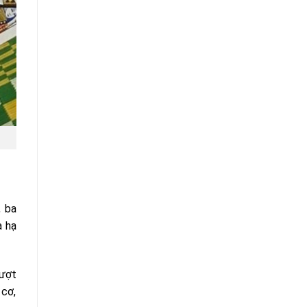
, ba
a hạ
lượt
 cơ,