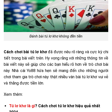
Đánh bài tú lơ khơ không đền tiền
Cách chơi bài tú lơ khơ
đã được nêu rõ ràng và cực kỳ chi
tiết trong bài viết trên. Hy vọng rằng với những thông tin về
bài viết này sẽ giúp cho các bạn hiểu rõ hơn về trò chơi bài
này. Nhà cái Yo88 hứa hẹn sẽ mang đến cho những người
chơi tham gia trò chơi này thật nhiều ván bài tú lơ khơ vui vẻ
và thắng được tiền lớn.
Xem thêm:
Tú lơ khơ là gì
? Cách chơi tú lơ khơ hiệu quả nhất