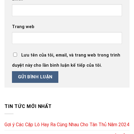
Trang web
Lưu tên của tôi, email, và trang web trong trình
duyệt này cho lần bình luận kế tiếp của tôi.
TIN TỨC MỚI NHẤT
Gợi ý Các Cặp Lô Hay Ra Cùng Nhau Cho Tân Thủ Năm 2024