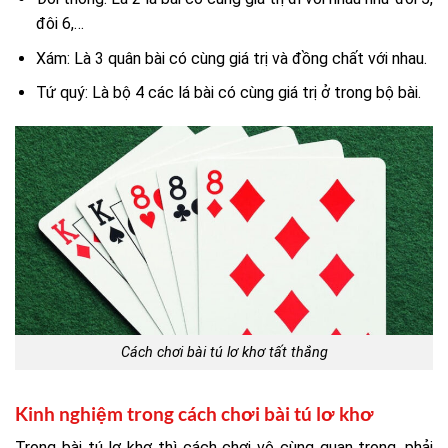
đôi 6,…
Xám: Là 3 quân bài có cùng giá trị và đồng chất với nhau.
Tứ quý: Là bộ 4 các lá bài có cùng giá trị ở trong bộ bài.
Cách chơi bài tú lơ khơ tất thắng
Kinh nghiệm trong cách chơi bài tú lơ khơ
Trong bài tú lơ khơ thì cách chơi vô cùng quan trọng, phải