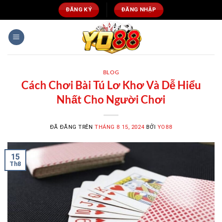
Chuyển
ĐĂNG KÝ
ĐĂNG NHẬP
đến
nội
dung
BLOG
Cách Chơi Bài Tú Lơ Khơ Và Dễ Hiểu
Nhất Cho Người Chơi
ĐÃ ĐĂNG TRÊN
THÁNG 8 15, 2024
BỞI
YO88
15
Th8