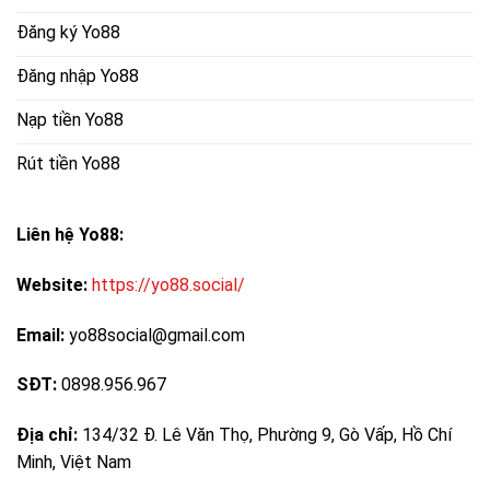
Đăng ký Yo88
Đăng nhập Yo88
Nạp tiền Yo88
Rút tiền Yo88
Liên hệ Yo88:
Website:
https://yo88.social/
Email:
yo88social@gmail.com
SĐT:
0898.956.967
Địa chỉ:
134/32 Đ. Lê Văn Thọ, Phường 9, Gò Vấp, Hồ Chí
Minh, Việt Nam