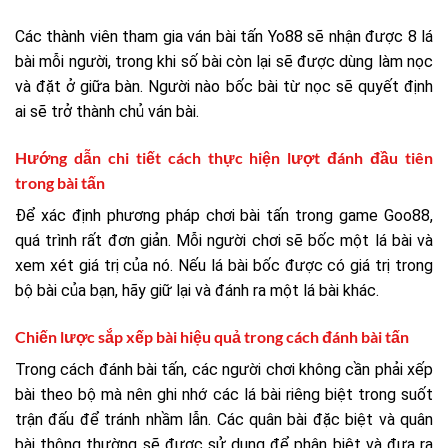
Các thành viên tham gia ván bài tấn Yo88 sẽ nhận được 8 lá
bài mỗi người, trong khi số bài còn lại sẽ được dùng làm nọc
và đặt ở giữa bàn. Người nào bốc bài từ nọc sẽ quyết định
ai sẽ trở thành chủ ván bài.
Hướng dẫn chi tiết cách thực hiện lượt đánh đầu tiên
trong bài tấn
Để xác định phương pháp chơi bài tấn trong game Goo88,
quá trình rất đơn giản. Mỗi người chơi sẽ bốc một lá bài và
xem xét giá trị của nó. Nếu lá bài bốc được có giá trị trong
bộ bài của bạn, hãy giữ lại và đánh ra một lá bài khác.
Chiến lược sắp xếp bài hiệu quả trong cách đánh bài tấn
Trong cách đánh bài tấn, các người chơi không cần phải xếp
bài theo bộ mà nên ghi nhớ các lá bài riêng biệt trong suốt
trận đấu để tránh nhầm lẫn. Các quân bài đặc biệt và quân
bài thông thường sẽ được sử dụng để phân biệt và đưa ra