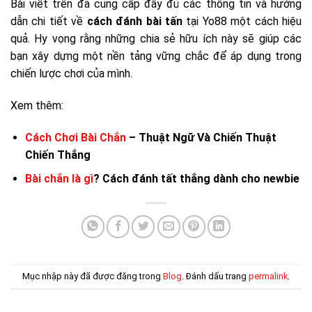
Bài viết trên đã cung cấp đầy đủ các thông tin và hướng
dẫn chi tiết về
cách đánh bài tấn
tại Yo88 một cách hiệu
quả. Hy vọng rằng những chia sẻ hữu ích này sẽ giúp các
bạn xây dựng một nền tảng vững chắc để áp dụng trong
chiến lược chơi của mình.
Xem thêm:
Cách Chơi Bài Chắn
– Thuật Ngữ Và Chiến Thuật
Chiến Thắng
Bài chắn là gì
? Cách đánh tất thắng dành cho newbie
Mục nhập này đã được đăng trong
Blog
. Đánh dấu trang
permalink
.