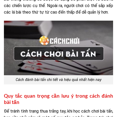
các chiến lược cụ thể. Ngoài ra, người chơi có thể sắp xếp
các lá bài theo thứ tự từ cao đến thấp để dễ quản lý hơn.
Cách đánh bài tấn chi tiết và hiệu quả nhất hiện nay
Quy tắc quan trọng cần lưu ý trong cách đánh
bài tấn
Để tránh tình trạng thua trắng tay, khi học cách chơi bài tấn,