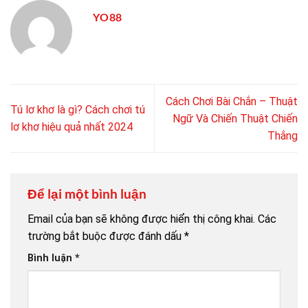
YO88
Cách Chơi Bài Chắn – Thuật
Tú lơ khơ là gì? Cách chơi tú
Ngữ Và Chiến Thuật Chiến
lơ khơ hiệu quả nhất 2024
Thắng
Để lại một bình luận
Email của bạn sẽ không được hiển thị công khai.
Các
trường bắt buộc được đánh dấu
*
Bình luận
*