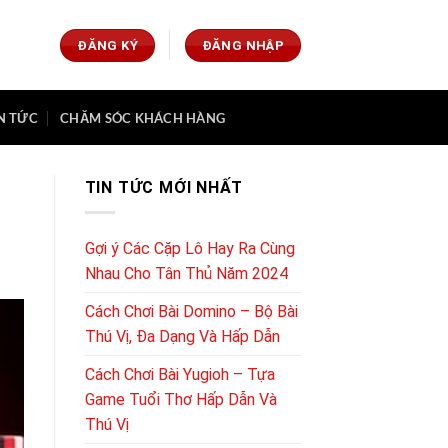
ĐĂNG KÝ
ĐĂNG NHẬP
N TỨC
CHĂM SÓC KHÁCH HÀNG
TIN TỨC MỚI NHẤT
Gợi ý Các Cặp Lô Hay Ra Cùng
Nhau Cho Tân Thủ Năm 2024
Cách Chơi Bài Domino – Bộ Bài
Thú Vị, Đa Dạng Và Hấp Dẫn
Cách Chơi Bài Yugioh – Tựa
Game Tuổi Thơ Hấp Dẫn Và
Thú Vị