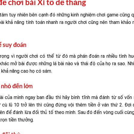
ể chơi bài Xì tố dễ thắng
 tâm tuy nhiên bên cạnh đó những kinh nghiệm chơi game cũng 
oài khả năng tính toán nhanh ra người chơi cũng nên tham khảo
ể suy đoán
trọng vì người chơi có thể từ đó mà phán đoán ra nhiều tình h
khác mở bài được những lá bài nào và thái độ của họ ra sao. N
ì khả năng cao họ có sám.
từ nhỏ đến lớn
bài của mình ngay ban đầu thì hãy bình tĩnh mà đánh từ số vốn
ừ cù lũ 10 trở lên thì cũng đừng vội thêm tiền ở ván thứ 2. Đợi
 lên để đánh lừa đối thủ tố theo mình. Sau đó đến vòng cuối cùng
trọn tiền thưởng.