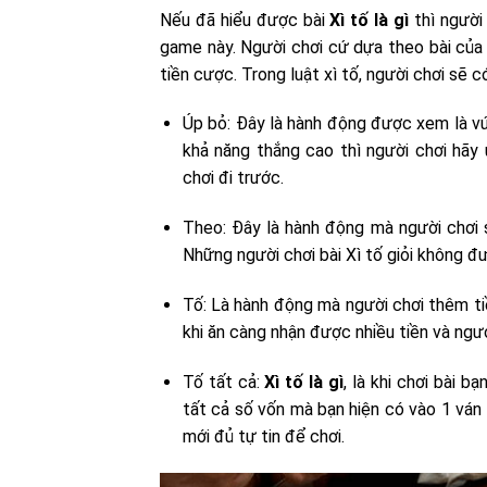
Nếu đã hiểu được bài
Xì tố là gì
thì người
game này. Người chơi cứ dựa theo bài của
tiền cược. Trong luật xì tố, người chơi sẽ 
Úp bỏ: Đây là hành động được xem là vứ
khả năng thắng cao thì người chơi hãy
chơi đi trước.
Theo: Đây là hành động mà người chơi s
Những người chơi bài Xì tố giỏi không đ
Tố: Là hành động mà người chơi thêm ti
khi ăn càng nhận được nhiều tiền và ngượ
Tố tất cả:
Xì tố là gì
, là khi chơi bài 
tất cả số vốn mà bạn hiện có vào 1 ván 
mới đủ tự tin để chơi.