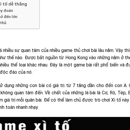
ì tố dễ thắng
uy đoán
hỏ đến lớn
 thủ
 nhiều sự quan tâm của nhiều game thủ chơi bài lâu năm. Vậy thì
như thế nào. Được bắt nguồn từ Hong Kong vào những năm ở th
nhiều thể loại khác nhau. Đây là một game bài rất phổ biến và 
 độc đáo của nó.
sử dụng những con bài có giá trị từ 7 tăng dần cho đến con A.
 và không quan tâm đến. Về chất của những lá bài là Cơ, Rô, Tép, 
m giá trị mỗi quân bài. Để có thể làm chủ được trò chơi Xì tố này
ính toán nhanh nhạy.