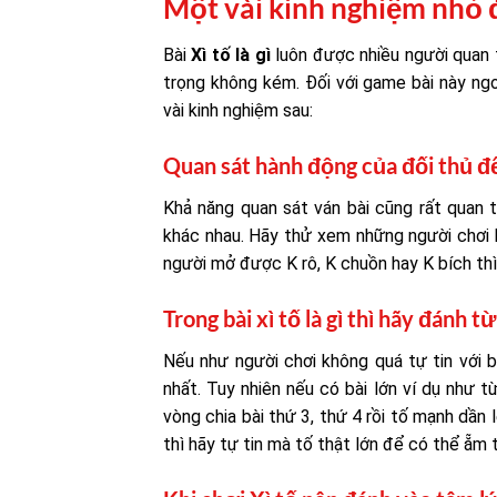
Một vài kinh nghiệm nhỏ đ
Bài
Xì tố là gì
luôn được nhiều người quan
trọng không kém. Đối với game bài này ng
vài kinh nghiệm sau:
Quan sát hành động của đối thủ đ
Khả năng quan sát ván bài cũng rất quan 
khác nhau. Hãy thử xem những người chơi 
người mở được K rô, K chuồn hay K bích th
Trong bài xì tố là gì thì hãy đánh 
Nếu như người chơi không quá tự tin với 
nhất. Tuy nhiên nếu có bài lớn ví dụ như t
vòng chia bài thứ 3, thứ 4 rồi tố mạnh dần
thì hãy tự tin mà tố thật lớn để có thể ẵm 