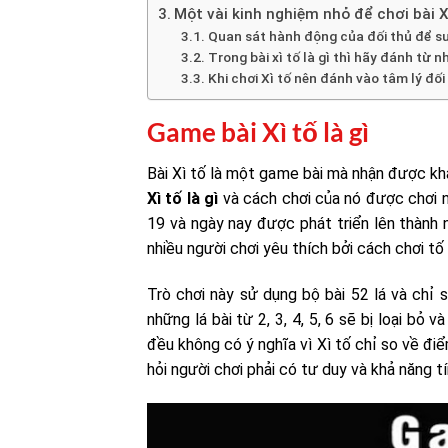
Một vài kinh nghiệm nhỏ để chơi bài X
Quan sát hành động của đối thủ để s
Trong bài xì tố là gì thì hãy đánh từ n
Khi chơi Xì tố nên đánh vào tâm lý đối
Game bài Xì tố là gì
Bài Xì tố là một game bài mà nhận được khá
Xì tố là gì
và cách chơi của nó được chơi 
19 và ngày nay được phát triển lên thành 
nhiều người chơi yêu thích bởi cách chơi tố
Trò chơi này sử dụng bộ bài 52 lá và chỉ 
những lá bài từ 2, 3, 4, 5, 6 sẽ bị loại bỏ
đều không có ý nghĩa vì Xì tố chỉ so về điể
hỏi người chơi phải có tư duy và khả năng t