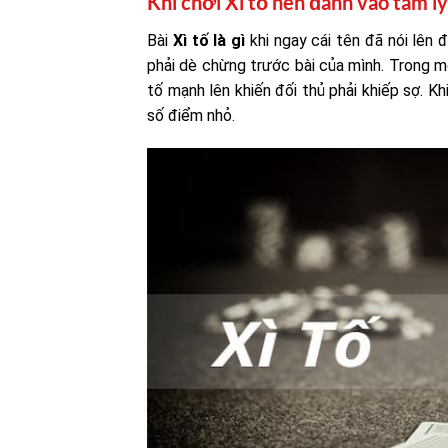
Khi chơi Xì tố nên đánh vào tâm lý
Bài
Xì tố là gì
khi ngay cái tên đã nói lên 
phải dè chừng trước bài của mình. Trong mộ
tố mạnh lên khiến đối thủ phải khiếp sợ. K
số điểm nhỏ.