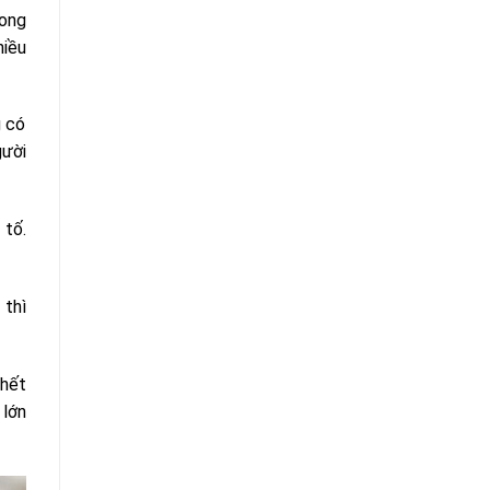
rong
hiều
g có
gười
 tố.
 thì
 hết
 lớn