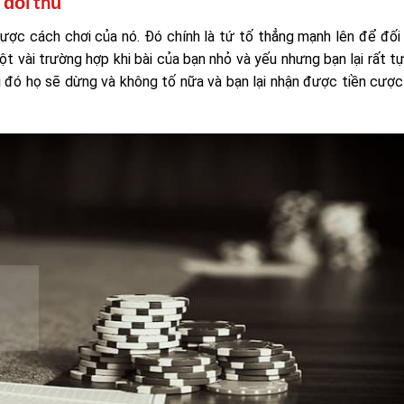
 đối thủ
được cách chơi của nó. Đó chính là tứ tố thẳng mạnh lên để đối
t vài trường hợp khi bài của bạn nhỏ và yếu nhưng bạn lại rất tự
hi đó họ sẽ dừng và không tố nữa và bạn lại nhận được tiền cược