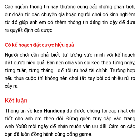
Các nguồn thông tin này thường cung cấp những phân tích,
dự đoán từ các chuyên gia hoặc người chơi có kinh nghiệm
từ đó giúp anh em có thêm thông tin đáng tin cậy để đưa
ra quyết định cá cược.
Có kế hoạch đặt cược hiệu quả
Người chơi cần phải biết tự lượng sức mình với kế hoạch
đặt cược hiệu quả. Bạn nên chia vốn soi kèo theo từng ngày,
từng tuần, từng tháng… để tối ưu hoá tài chính. Trường hợp
nếu thua cuộc thì không nên chơi tất tay bởi có nhiều rủi ro
xảy ra.
Kết luận
Thông tin về
kèo Handicap
đã được chúng tôi cập nhật chi
tiết cho anh em theo dõi. Đừng quên truy cập vào trang
web Yo88 mỗi ngày để nhận muôn vàn ưu đãi. Cảm ơn các
bạn đã luôn đồng hành cùng cổng game.