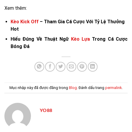
Xem thêm:
Kèo Kick Off
– Tham Gia Cá Cược Với Tỷ Lệ Thưởng
Hot
Hiểu Đúng Về Thuật Ngữ
Kèo Lựa
Trong Cá Cược
Bóng Đá
Mục nhập này đã được đăng trong
Blog
. Đánh dấu trang
permalink
.
YO88