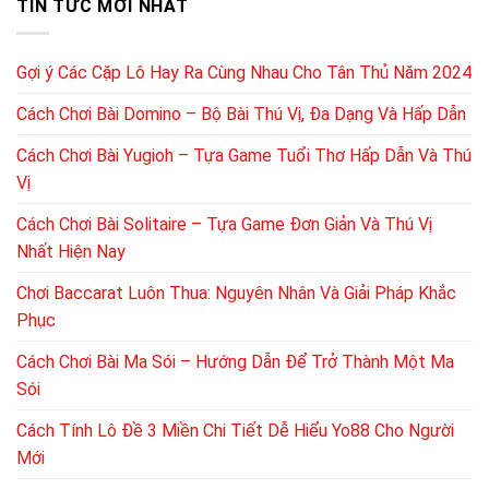
TIN TỨC MỚI NHẤT
Gợi ý Các Cặp Lô Hay Ra Cùng Nhau Cho Tân Thủ Năm 2024
Cách Chơi Bài Domino – Bộ Bài Thú Vị, Đa Dạng Và Hấp Dẫn
Cách Chơi Bài Yugioh – Tựa Game Tuổi Thơ Hấp Dẫn Và Thú
Vị
Cách Chơi Bài Solitaire – Tựa Game Đơn Giản Và Thú Vị
Nhất Hiện Nay
Chơi Baccarat Luôn Thua: Nguyên Nhân Và Giải Pháp Khắc
Phục
Cách Chơi Bài Ma Sói – Hướng Dẫn Để Trở Thành Một Ma
Sói
Cách Tính Lô Đề 3 Miền Chi Tiết Dễ Hiểu Yo88 Cho Người
Mới