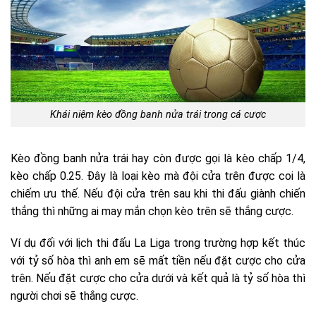
Khái niệm kèo đồng banh nửa trái trong cá cược
Kèo đồng banh nửa trái hay còn được gọi là kèo chấp 1/4,
kèo chấp 0.25. Đây là loại kèo mà đội cửa trên được coi là
chiếm ưu thế. Nếu đội cửa trên sau khi thi đấu giành chiến
thắng thì những ai may mắn chọn kèo trên sẽ thắng cược.
Ví dụ đối với lịch thi đấu La Liga trong trường hợp kết thúc
với tỷ số hòa thì anh em sẽ mất tiền nếu đặt cược cho cửa
trên. Nếu đặt cược cho cửa dưới và kết quả là tỷ số hòa thì
người chơi sẽ thắng cược.