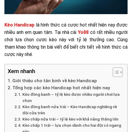
Kèo Handicap
là hình thức cá cược hot nhất hiện nay được
nhiều anh em quan tâm. Tại nhà cái
Yo88
có rất nhiều người
chơi lựa chọn cược kèo này với tỷ lệ thưởng cao. Cùng
tham khao thông tin bài viết để biết chi tiết về hình thức cá
cược này nhé.
Xem nhanh
Giới thiệu cho tân binh về kèo Handicap
Tổng hợp các kèo Handicap hot nhất hiện nay
Kèo đồng banh – tỷ lệ kèo được nhiều người chơi lựa
chọn
Kèo đồng banh nửa trái – Kèo Handicap nghiêng về
đội cửa trên
Kèo chấp nửa trái – tỷ lệ kèo với khả năng thắng lớn
Kèo chấp 1 trái – lựa chọn dành cho hai đội có ngang
sức