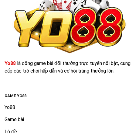
Yo88
là cổng game bài đổi thưởng trực tuyến nổi bật, cung
cấp các trò chơi hấp dẫn và cơ hội trúng thưởng lớn.
GAME YO88
Yo88
Game bài
Lô đề