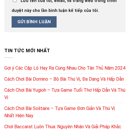
Lưu tên của tôi, email, và trang web trong trình
duyệt này cho lần bình luận kế tiếp của tôi.
TIN TỨC MỚI NHẤT
Gợi ý Các Cặp Lô Hay Ra Cùng Nhau Cho Tân Thủ Năm 2024
Cách Chơi Bài Domino – Bộ Bài Thú Vị, Đa Dạng Và Hấp Dẫn
Cách Chơi Bài Yugioh – Tựa Game Tuổi Thơ Hấp Dẫn Và Thú
Vị
Cách Chơi Bài Solitaire – Tựa Game Đơn Giản Và Thú Vị
Nhất Hiện Nay
Chơi Baccarat Luôn Thua: Nguyên Nhân Và Giải Pháp Khắc