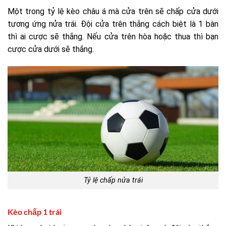
Một trong tỷ lệ kèo châu á mà cửa trên sẽ chấp cửa dưới
tương ứng nửa trái. Đội cửa trên thắng cách biệt là 1 bàn
thì ai cược sẽ thắng. Nếu cửa trên hòa hoặc thua thì bạn
cược cửa dưới sẽ thắng.
Tỷ lệ chấp nửa trái
Kèo chấp 1 trái