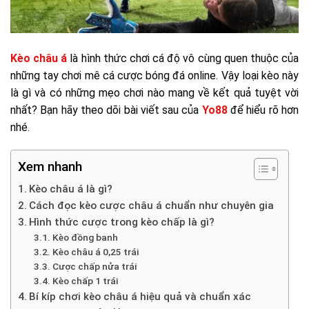
Kèo châu á
là hình thức chơi cá độ vô cùng quen thuộc của
những tay chơi mê cá cược bóng đá online. Vậy loại kèo này
là gì và có những mẹo chơi nào mang về kết quả tuyệt vời
nhất? Bạn hãy theo dõi bài viết sau của
Yo88
để hiểu rõ hơn
nhé.
Xem nhanh
Kèo châu á là gì?
Cách đọc kèo cược châu á chuẩn như chuyên gia
Hình thức cược trong kèo chấp là gì?
Kèo đồng banh
Kèo châu á 0,25 trái
Cược chấp nửa trái
Kèo chấp 1 trái
Bí kíp chơi kèo châu á hiệu quả và chuẩn xác