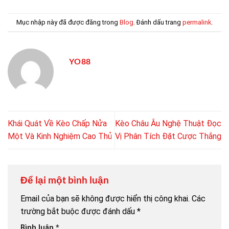
Mục nhập này đã được đăng trong
Blog
. Đánh dấu trang
permalink
.
YO88
Khái Quát Về Kèo Chấp Nửa
Kèo Châu Âu Nghệ Thuật Đọc
Một Và Kinh Nghiệm Cao Thủ
Vị Phân Tích Đặt Cược Thắng
Để lại một bình luận
Email của bạn sẽ không được hiển thị công khai.
Các
trường bắt buộc được đánh dấu
*
Bình luận
*