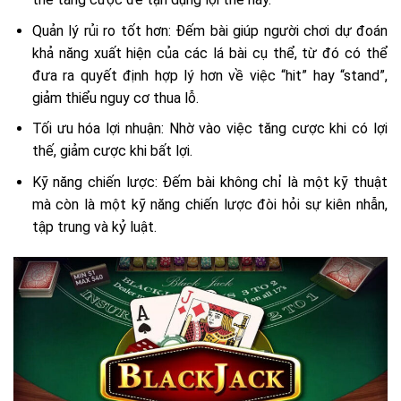
Quản lý rủi ro tốt hơn: Đếm bài giúp người chơi dự đoán
khả năng xuất hiện của các lá bài cụ thể, từ đó có thể
đưa ra quyết định hợp lý hơn về việc “hit” hay “stand”,
giảm thiểu nguy cơ thua lỗ.
Tối ưu hóa lợi nhuận: Nhờ vào việc tăng cược khi có lợi
thế, giảm cược khi bất lợi.
Kỹ năng chiến lược: Đếm bài không chỉ là một kỹ thuật
mà còn là một kỹ năng chiến lược đòi hỏi sự kiên nhẫn,
tập trung và kỷ luật.