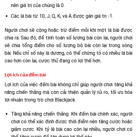
nên giá trị của chúng là 0.
Các lá bài từ 10, J, Q, K, và A được gán giá trị -1.
Người chơi sẽ cộng hoặc trừ điểm mỗi khi một lá bài được
chia ra. Sau đó, để tính toán số lượng bài còn lại, người chơi
sẽ chia tổng điểm cho số lượng bộ bài còn lại trong sòng
bài. Nếu chỉ số này là dương, có thể chứng tỏ có nhiều lá bài
cao hơn còn lại, cược thủ đang có lợi thế hơn.
Lợi ích của đếm bài
Lợi ích của việc đếm bài không chỉ giúp người chơi tăng khả
năng chiến thắng mà còn cải thiện quản lý rủi ro, tối ưu hóa
lợi nhuận trong trò chơi Blackjack.
Tăng khả năng chiến thắng: Khi đếm bài chính xác, người
chơi có thể xác định được thời điểm nên tăng cược hoặc
giảm cược. Khi tỷ lệ bài cao còn lại nhiều, người chơi có
thể tăng cược để tận dụng lợi thế này.