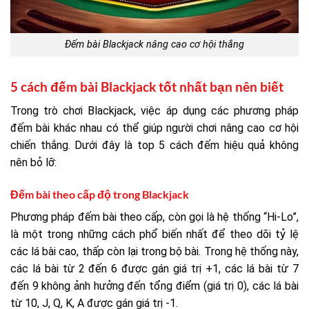
Đếm bài Blackjack nâng cao cơ hội thắng
5 cách đếm bài Blackjack tốt nhất bạn nên biết
Trong trò chơi Blackjack, việc áp dụng các phương pháp
đếm bài khác nhau có thể giúp người chơi nâng cao cơ hội
chiến thắng. Dưới đây là top 5 cách đếm hiệu quả không
nên bỏ lỡ:
Đếm bài theo cấp độ trong Blackjack
Phương pháp đếm bài theo cấp, còn gọi là hệ thống “Hi-Lo”,
là một trong những cách phổ biến nhất để theo dõi tỷ lệ
các lá bài cao, thấp còn lại trong bộ bài. Trong hệ thống này,
các lá bài từ 2 đến 6 được gán giá trị +1, các lá bài từ 7
đến 9 không ảnh hưởng đến tổng điểm (giá trị 0), các lá bài
từ 10, J, Q, K, A được gán giá trị -1.