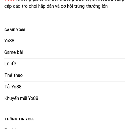
cấp các trò chơi hấp dẫn và cơ hội trúng thưởng lớn.
GAME YO88
Yo88
Game bài
Lô đề
Thể thao
Tải Yo88
Khuyến mãi Yo88
THÔNG TIN YO88