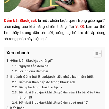
Đếm bài Blackjack
là một chiến lược quan trọng giúp người
chơi nâng cao khả năng chiến thắng. Tại
Yo88
, bạn có thể
tìm thấy hướng dẫn chi tiết, công cụ hỗ trợ để áp dụng
phương pháp này hiệu quả.
Xem nhanh
Đếm bài Blackjack là gì?
Nguyên tắc đếm bài
Lợi ích của đếm bài
5 cách đếm bài Blackjack tốt nhất bạn nên biết
Đếm bài theo cấp độ trong Blackjack
Đếm phụ trong bài Blackjack
Đếm bài Blackjack khi tổng điểm của 2 lá bài đầu tiên
ít hơn 15
Đếm bài Blackjack khi tổng điểm vượt quá 17
Kết luận