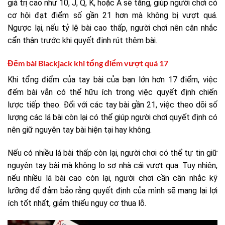
giá trị cao như 10, J, Q, K, hoặc A sẽ tăng, giúp người chơi có
cơ hội đạt điểm số gần 21 hơn mà không bị vượt quá.
Ngược lại, nếu tỷ lệ bài cao thấp, người chơi nên cân nhắc
cẩn thận trước khi quyết định rút thêm bài.
Đếm bài Blackjack khi tổng điểm vượt quá 17
Khi tổng điểm của tay bài của bạn lớn hơn 17 điểm, việc
đếm bài vẫn có thể hữu ích trong việc quyết định chiến
lược tiếp theo. Đối với các tay bài gần 21, việc theo dõi số
lượng các lá bài còn lại có thể giúp người chơi quyết định có
nên giữ nguyên tay bài hiện tại hay không.
Nếu có nhiều lá bài thấp còn lại, người chơi có thể tự tin giữ
nguyên tay bài mà không lo sợ nhà cái vượt qua. Tuy nhiên,
nếu nhiều lá bài cao còn lại, người chơi cần cân nhắc kỹ
lưỡng để đảm bảo rằng quyết định của mình sẽ mang lại lợi
ích tốt nhất, giảm thiểu nguy cơ thua lỗ.