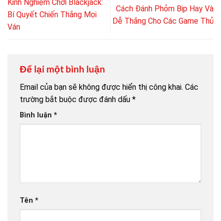
Kinh Nghiệm Chơi Blackjack:
Cách Đánh Phỏm Bịp Hay Và
Bí Quyết Chiến Thắng Mọi
Dễ Thắng Cho Các Game Thủ
Ván
Để lại một bình luận
Email của bạn sẽ không được hiển thị công khai.
Các
trường bắt buộc được đánh dấu
*
Bình luận
*
Tên
*