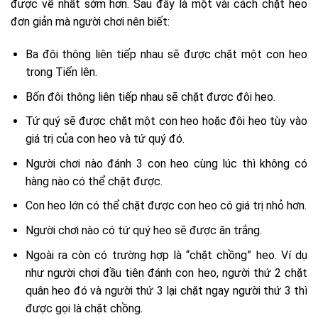
được về nhất sớm hơn. Sau đây là một vài cách chặt heo
đơn giản mà người chơi nên biết:
Ba đôi thông liên tiếp nhau sẽ được chặt một con heo
trong Tiến lên.
Bốn đôi thông liên tiếp nhau sẽ chặt được đôi heo.
Tứ quý sẽ được chặt một con heo hoặc đôi heo tùy vào
giá trị của con heo và tứ quý đó.
Người chơi nào đánh 3 con heo cùng lúc thì không có
hàng nào có thể chặt được.
Con heo lớn có thể chặt được con heo có giá trị nhỏ hơn.
Người chơi nào có tứ quý heo sẽ được ăn trắng.
Ngoài ra còn có trường hợp là “chặt chồng” heo. Ví dụ
như người chơi đầu tiên đánh con heo, người thứ 2 chặt
quân heo đó và người thứ 3 lại chặt ngay người thứ 3 thì
được gọi là chặt chồng.