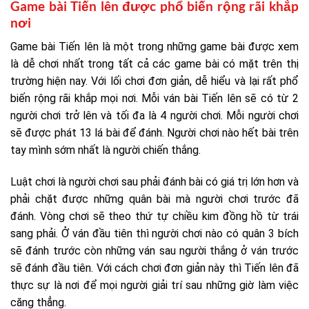
Game bài Tiến lên được phổ biến rộng rãi khắp
nơi
Game bài Tiến lên là một trong những game bài được xem
là dễ chơi nhất trong tất cả các game bài có mặt trên thị
trường hiện nay. Với lối chơi đơn giản, dễ hiểu và lại rất phổ
biến rộng rãi khắp mọi nơi. Mỗi ván bài Tiến lên sẽ có từ 2
người chơi trở lên và tối đa là 4 người chơi. Mỗi người chơi
sẽ được phát 13 lá bài để đánh. Người chơi nào hết bài trên
tay mình sớm nhất là người chiến thắng.
Luật chơi là người chơi sau phải đánh bài có giá trị lớn hơn và
phải chặt được những quân bài mà người chơi trước đã
đánh. Vòng chơi sẽ theo thứ tự chiều kim đồng hồ từ trái
sang phải. Ở ván đầu tiên thì người chơi nào có quân 3 bích
sẽ đánh trước còn những ván sau người thắng ở ván trước
sẽ đánh đầu tiên. Với cách chơi đơn giản này thì Tiến lên đã
thực sự là nơi để mọi người giải trí sau những giờ làm việc
căng thẳng.