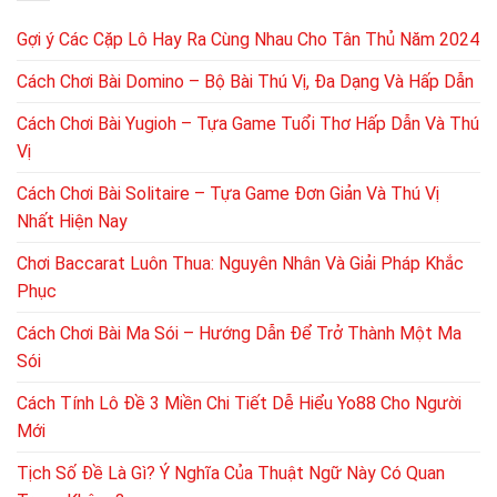
Gợi ý Các Cặp Lô Hay Ra Cùng Nhau Cho Tân Thủ Năm 2024
Cách Chơi Bài Domino – Bộ Bài Thú Vị, Đa Dạng Và Hấp Dẫn
Cách Chơi Bài Yugioh – Tựa Game Tuổi Thơ Hấp Dẫn Và Thú
Vị
Cách Chơi Bài Solitaire – Tựa Game Đơn Giản Và Thú Vị
Nhất Hiện Nay
Chơi Baccarat Luôn Thua: Nguyên Nhân Và Giải Pháp Khắc
Phục
Cách Chơi Bài Ma Sói – Hướng Dẫn Để Trở Thành Một Ma
Sói
Cách Tính Lô Đề 3 Miền Chi Tiết Dễ Hiểu Yo88 Cho Người
Mới
Tịch Số Đề Là Gì? Ý Nghĩa Của Thuật Ngữ Này Có Quan