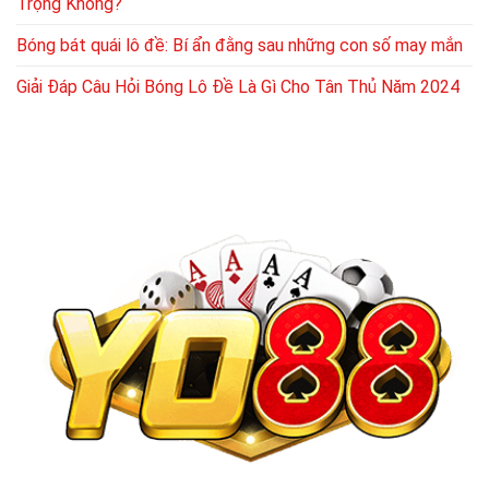
Trọng Không?
Bóng bát quái lô đề: Bí ẩn đằng sau những con số may mắn
Giải Đáp Câu Hỏi Bóng Lô Đề Là Gì Cho Tân Thủ Năm 2024