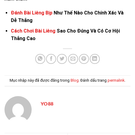
Đánh Bài Liêng Bịp
Như Thế Nào Cho Chính Xác Và
Dễ Thắng
Cách Chơi Bài Liêng
Sao Cho Đúng Và Có Cơ Hội
Thắng Cao
Mục nhập này đã được đăng trong
Blog
. Đánh dấu trang
permalink
.
YO88