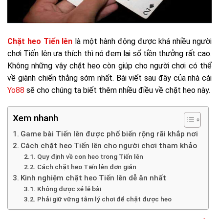
Chặt heo Tiến lên
là một hành động được khá nhiều người
chơi Tiến lên ưa thích thì nó đem lại số tiền thưởng rất cao.
Không những vậy chặt heo còn giúp cho người chơi có thể
về giành chiến thắng sớm nhất. Bài viết sau đây của nhà cái
Yo88
sẽ cho chúng ta biết thêm nhiều điều về chặt heo này.
Xem nhanh
Game bài Tiến lên được phổ biến rộng rãi khắp nơi
Cách chặt heo Tiến lên cho người chơi tham khảo
Quy định về con heo trong Tiến lên
Cách chặt heo Tiến lên đơn giản
Kinh nghiệm chặt heo Tiến lên dễ ăn nhất
Không được xé lẻ bài
Phải giữ vững tâm lý chơi để chặt được heo