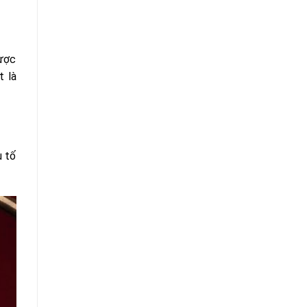
được
t là
u tố