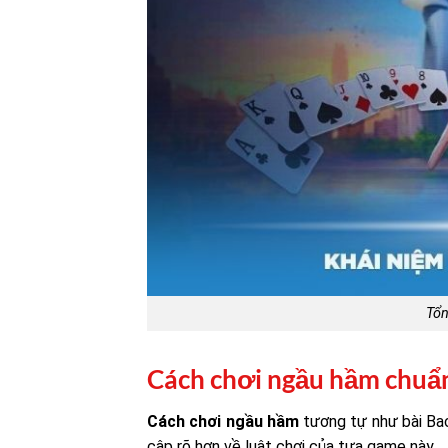
Tổn
Cách chơi ngầu hầm chuẩn
Cách chơi ngầu hầm
tương tự như bài Bac
cập rõ hơn về luật chơi của tựa game này.