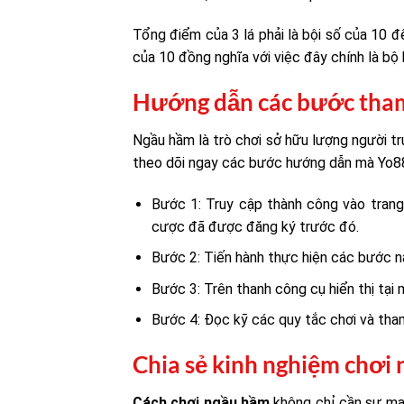
Tổng điểm của 3 lá phải là bội số của 10 đ
của 10 đồng nghĩa với việc đây chính là bộ 
Hướng dẫn các bước tham
Ngầu hầm là trò chơi sở hữu lượng người tr
theo dõi ngay các bước hướng dẫn mà Yo88
Bước 1: Truy cập thành công vào trang
cược đã được đăng ký trước đó.
Bước 2: Tiến hành thực hiện các bước n
Bước 3: Trên thanh công cụ hiển thị tại
Bước 4: Đọc kỹ các quy tắc chơi và tha
Chia sẻ kinh nghiệm chơi
Cách chơi ngầu hầm
không chỉ cần sự may