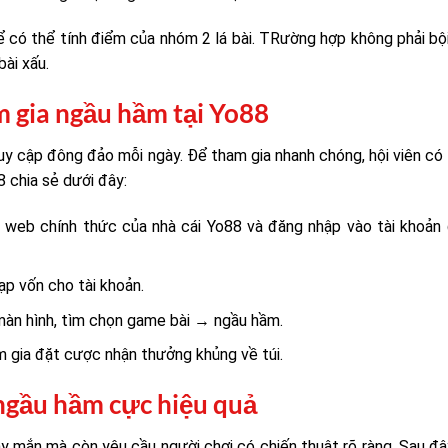
ể có thể tính điểm của nhóm 2 lá bài. TRường hợp không phải bộ
bài xấu.
 gia ngầu hầm tại Yo88
uy cập đông đảo mỗi ngày. Để tham gia nhanh chóng, hội viên có
 chia sẻ dưới đây:
 web chính thức của nhà cái Yo88 và đăng nhập vào tài khoản
ạp vốn cho tài khoản.
 màn hình, tìm chọn game bài → ngầu hầm.
m gia đặt cược nhận thưởng khủng về túi.
 ngầu hầm cực hiệu quả
 mắn mà còn yêu cầu người chơi có chiến thuật rõ ràng. Sau đâ