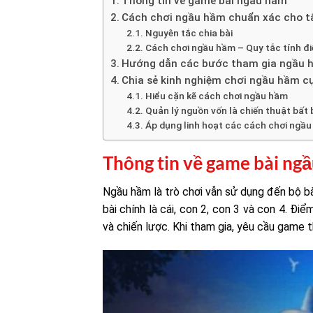
Thông tin về game bài ngầu hầm
Cách chơi ngầu hầm chuẩn xác cho t
Nguyên tắc chia bài
Cách chơi ngầu hầm – Quy tắc tính đ
Hướng dẫn các bước tham gia ngầu h
Chia sẻ kinh nghiệm chơi ngầu hầm c
Hiểu cặn kẽ cách chơi ngầu hầm
Quản lý nguồn vốn là chiến thuật bất 
Áp dụng linh hoạt các cách chơi ngầu
Thông tin về game bài ng
Ngầu hầm là trò chơi vẫn sử dụng đến bộ bà
bài chính là cái, con 2, con 3 và con 4. Đ
và chiến lược. Khi tham gia, yêu cầu game t