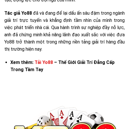
Tác giả Yo88
đã và đang để lại dấu ấn sâu đậm trong ngành
giải trí trực tuyến và khẳng định tầm nhìn của mình trong
việc phát triển nhà cái. Qua hành trình sự nghiệp đầy nỗ lực,
anh đã chứng minh khả năng lãnh đạo xuất sắc với việc đưa
Yo88 trở thành một trong những nền tảng giải trí hàng đầu
thị trường hiện nay.
Xem thêm:
Tải Yo88
– Thế Giới Giải Trí Đẳng Cấp
Trong Tầm Tay